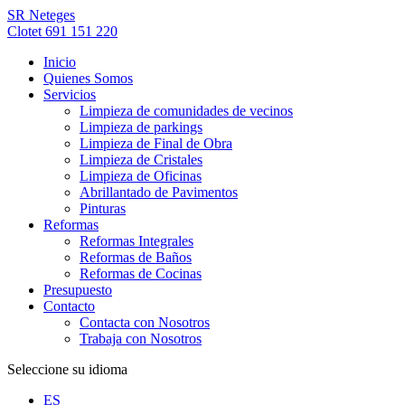
SR Neteges
Clotet 691 151 220
Inicio
Quienes Somos
Servicios
Limpieza de comunidades de vecinos
Limpieza de parkings
Limpieza de Final de Obra
Limpieza de Cristales
Limpieza de Oficinas
Abrillantado de Pavimentos
Pinturas
Reformas
Reformas Integrales
Reformas de Baños
Reformas de Cocinas
Presupuesto
Contacto
Contacta con Nosotros
Trabaja con Nosotros
Seleccione su idioma
ES