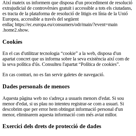
Així mateix us informem que disposa d'un procediment de resolució
extrajudicial de controvèrsies gratuït i accessible a tots els ciutadans,
es tracta de la plataforma de resolució de litigis en línia de la Unió
Europea, accessible a través del següent
enllaç
https://ec.europa.eu/consumers/odr/main/?event=main
.home2.show.
Cookies
En el cas d'utilitzar tecnologia “cookie” a la web, disposa d'un
apartat concret que us informa sobre la seva existència així com de
la seva política d'ús. Consulteu l'apartat “Política de cookies”.
En cas contrari, no es fan servir galetes de navegació.
Dades personals de menors
Aquesta pàgina web no s'adreça a usuaris menors d'edat. Si sou
menor d'edat, si us plau no intenteu registrar-se com a usuari. Si
descobrim que per error hem obtingut informació personal d'un
menor, eliminarem aquesta informació com més aviat millor.
Exercici dels drets de protecció de dades