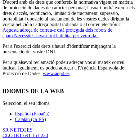
D'acord amb els drets que confereix la normativa vigent en matèria
de protecció de dades de caràcter personal, l'usuari podrà exercir els
drets d'accés, rectificació, limitació de tractament, supressió,
portabilitat i oposició al tractament de les vostres dades dirigint la
vostra petició a l'adreça postal indicada o al correu electrònic
Aquesta adreça de correu-e està protegida dels robots de
spam.Necessites Javascript habilitat per veure-la.
.
Per a l'exercici dels drets s'haurà d'identificar mitjançant la
presentació del vostre DNI.
Per a qualsevol reclamació podeu adreçar-vos al mateix correu
indicat. Igualment, us podeu adreçar a l'Agència Espanyola de
Protecció de Dades:
www.aepd.es
IDIOMES DE LA WEB
Seleccioni el seu idioma
Español (España)
Catalan (ca-ES)
SR NETEGES
CLOTET 691 151 220