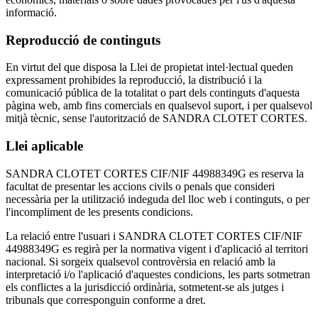
informació.
Reproducció de continguts
En virtut del que disposa la Llei de propietat intel·lectual queden
expressament prohibides la reproducció, la distribució i la
comunicació pública de la totalitat o part dels continguts d'aquesta
pàgina web, amb fins comercials en qualsevol suport, i per qualsevol
mitjà tècnic, sense l'autorització de SANDRA CLOTET CORTES.
Llei aplicable
SANDRA CLOTET CORTES CIF/NIF 44988349G es reserva la
facultat de presentar les accions civils o penals que consideri
necessària per la utilització indeguda del lloc web i continguts, o per
l'incompliment de les presents condicions.
La relació entre l'usuari i SANDRA CLOTET CORTES CIF/NIF
44988349G es regirà per la normativa vigent i d'aplicació al territori
nacional. Si sorgeix qualsevol controvèrsia en relació amb la
interpretació i/o l'aplicació d'aquestes condicions, les parts sotmetran
els conflictes a la jurisdicció ordinària, sotmetent-se als jutges i
tribunals que corresponguin conforme a dret.