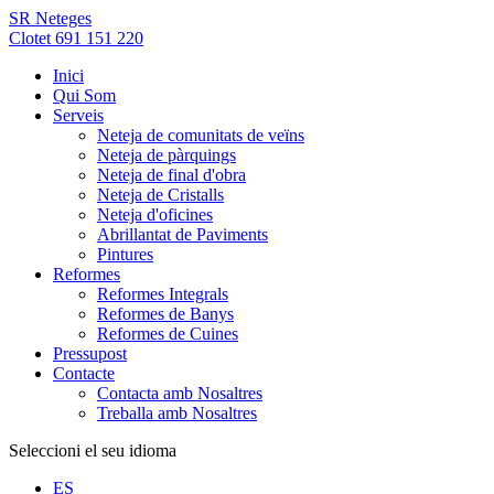
SR Neteges
Clotet 691 151 220
Inici
Qui Som
Serveis
Neteja de comunitats de veïns
Neteja de pàrquings
Neteja de final d'obra
Neteja de Cristalls
Neteja d'oficines
Abrillantat de Paviments
Pintures
Reformes
Reformes Integrals
Reformes de Banys
Reformes de Cuines
Pressupost
Contacte
Contacta amb Nosaltres
Treballa amb Nosaltres
Seleccioni el seu idioma
ES