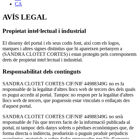
CA
AVÍS LEGAL
Propietat intel·lectual i industrial
El disseny del portal i els seus codis font, així com els logos,
marques i altres signes distintius que hi apareixen pertanyen a
(SANDRA CLOTET CORTES) i estan protegits pels corresponents
drets de propietat intel·lectual i industrial.
Responsabilitat dels continguts
SANDRA CLOTET CORTES CIF/NIF 44988349G no es fa
responsable de la legalitat d'altres llocs web de tercers des dels quals
es pugui accedir al portal. Tampoc no respon per la legalitat d'altres
llocs web de tercers, que poguessin estar vinculats o enllaçats des
d'aquest portal.
SANDRA CLOTET CORTES CIF/NIF 44988349G no serà
responsable de l'ús que tercers facin de la informació publicada al
portal, ni tampoc dels danys soferts o pèrdues econòmiques que, de
forma directa o indirecta, produeixin o puguin produir perjudicis
econòmics, materials o sobre dades provocades per l'ús d'aquesta