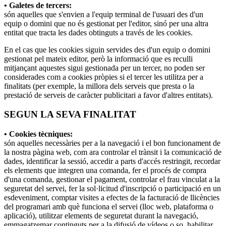
• Galetes de tercers:
són aquelles que s'envien a l'equip terminal de l'usuari des d'un
equip o domini que no és gestionat per l'editor, sinó per una altra
entitat que tracta les dades obtinguts a través de les cookies.
En el cas que les cookies siguin servides des d'un equip o domini
gestionat pel mateix editor, però la informació que es reculli
mitjançant aquestes sigui gestionada per un tercer, no poden ser
considerades com a cookies pròpies si el tercer les utilitza per a
finalitats (per exemple, la millora dels serveis que presta o la
prestació de serveis de caràcter publicitari a favor d'altres entitats).
SEGUN LA SEVA FINALITAT
• Cookies tècniques:
són aquelles necessàries per a la navegació i el bon funcionament de
la nostra pàgina web, com ara controlar el trànsit i la comunicació de
dades, identificar la sessió, accedir a parts d'accés restringit, recordar
els elements que integren una comanda, fer el procés de compra
d'una comanda, gestionar el pagament, controlar el frau vinculat a la
seguretat del servei, fer la sol·licitud d'inscripció o participació en un
esdeveniment, comptar visites a efectes de la facturació de llicències
del programari amb què funciona el servei (lloc web, plataforma o
aplicació), utilitzar elements de seguretat durant la navegació,
emmagatzemar continguts per a la difusió de vídeos o so, habilitar