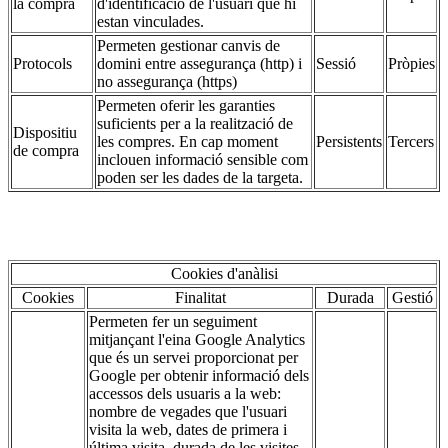
la compra
d'identificació de l'usuari que hi
estan vinculades.
Permeten gestionar canvis de
Protocols
domini entre assegurança (http) i
Sessió
Pròpies
no assegurança (https)
Permeten oferir les garanties
suficients per a la realització de
Dispositiu
les compres. En cap moment
Persistents
Tercers
de compra
inclouen informació sensible com
poden ser les dades de la targeta.
Cookies d'anàlisi
Cookies
Finalitat
Durada
Gestió
Permeten fer un seguiment
mitjançant l'eina Google Analytics
que és un servei proporcionat per
Google per obtenir informació dels
accessos dels usuaris a la web:
nombre de vegades que l'usuari
visita la web, dates de primera i
última visita, durada de les visites,