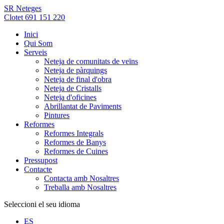
SR Neteges
Clotet 691 151 220
Inici
Qui Som
Serveis
Neteja de comunitats de veïns
Neteja de pàrquings
Neteja de final d'obra
Neteja de Cristalls
Neteja d'oficines
Abrillantat de Paviments
Pintures
Reformes
Reformes Integrals
Reformes de Banys
Reformes de Cuines
Pressupost
Contacte
Contacta amb Nosaltres
Treballa amb Nosaltres
Seleccioni el seu idioma
ES