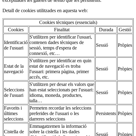
exceptuades les galetes de sessió que les persistents.
Detall de cookies utilitzades en aquesta web:
Cookies tècniques (essencials)
Cookies
Finalitat
Durada
Gestió
S'utilitzen per identificar l'usuari,
Identificació
contenen dades tècniques de
Sessió
Pròpies
de l'usuari
sessió, temps d'espera de
connexió, etc…
S'utilitzen per identificar en quin
Estat de la
estat de navegació es troba
Sessió
Pròpies
navegació
l'usuari: primera pàgina, primer
accés, etc.
S'utilitzen per desar els valors que
Seleccions
han estat seleccionats per l'usuari:
Sessió
Pròpies
de l'usuari
idioma, moneda, productes,
talla…
Favorits i
Permeten recordar les seleccions
últimes
preferides de l'usuari o les
Persistents
Pròpies
seleccions
darreres seleccions
Emmagatzemen la informació
Cistella de
sobre la cistella i les dades
Sessió
Pròpies