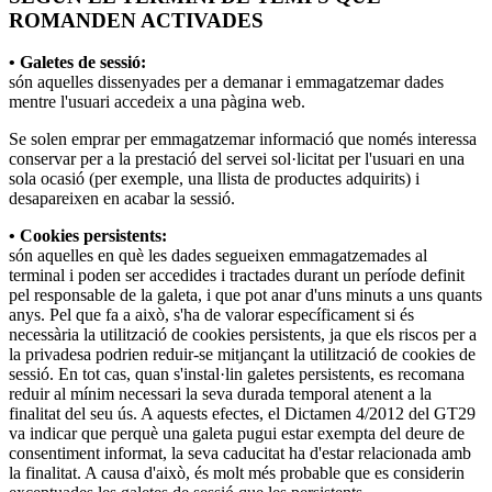
ROMANDEN ACTIVADES
• Galetes de sessió:
són aquelles dissenyades per a demanar i emmagatzemar dades
mentre l'usuari accedeix a una pàgina web.
Se solen emprar per emmagatzemar informació que només interessa
conservar per a la prestació del servei sol·licitat per l'usuari en una
sola ocasió (per exemple, una llista de productes adquirits) i
desapareixen en acabar la sessió.
• Cookies persistents:
són aquelles en què les dades segueixen emmagatzemades al
terminal i poden ser accedides i tractades durant un període definit
pel responsable de la galeta, i que pot anar d'uns minuts a uns quants
anys. Pel que fa a això, s'ha de valorar específicament si és
necessària la utilització de cookies persistents, ja que els riscos per a
la privadesa podrien reduir-se mitjançant la utilització de cookies de
sessió. En tot cas, quan s'instal·lin galetes persistents, es recomana
reduir al mínim necessari la seva durada temporal atenent a la
finalitat del seu ús. A aquests efectes, el Dictamen 4/2012 del GT29
va indicar que perquè una galeta pugui estar exempta del deure de
consentiment informat, la seva caducitat ha d'estar relacionada amb
la finalitat. A causa d'això, és molt més probable que es considerin