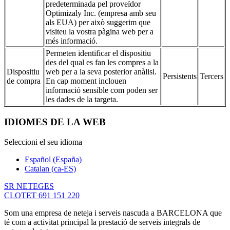
predeterminada pel proveïdor
Optimizaly Inc. (empresa amb seu
als EUA) per això suggerim que
visiteu la vostra pàgina web per a
més informació.
Permeten identificar el dispositiu
des del qual es fan les compres a la
Dispositiu
web per a la seva posterior anàlisi.
Persistents
Tercers
de compra
En cap moment inclouen
informació sensible com poden ser
les dades de la targeta.
IDIOMES DE LA WEB
Seleccioni el seu idioma
Español (España)
Catalan (ca-ES)
SR NETEGES
CLOTET 691 151 220
Som una empresa de neteja i serveis nascuda a BARCELONA que
té com a activitat principal la prestació de serveis integrals de