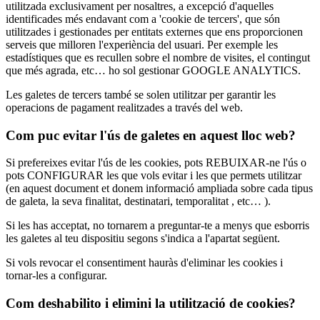
utilitzada exclusivament per nosaltres, a excepció d'aquelles
identificades més endavant com a 'cookie de tercers', que són
utilitzades i gestionades per entitats externes que ens proporcionen
serveis que milloren l'experiència del usuari. Per exemple les
estadístiques que es recullen sobre el nombre de visites, el contingut
que més agrada, etc… ho sol gestionar GOOGLE ANALYTICS.
Les galetes de tercers també se solen utilitzar per garantir les
operacions de pagament realitzades a través del web.
Com puc evitar l'ús de galetes en aquest lloc web?
Si prefereixes evitar l'ús de les cookies, pots REBUIXAR-ne l'ús o
pots CONFIGURAR les que vols evitar i les que permets utilitzar
(en aquest document et donem informació ampliada sobre cada tipus
de galeta, la seva finalitat, destinatari, temporalitat , etc… ).
Si les has acceptat, no tornarem a preguntar-te a menys que esborris
les galetes al teu dispositiu segons s'indica a l'apartat següent.
Si vols revocar el consentiment hauràs d'eliminar les cookies i
tornar-les a configurar.
Com deshabilito i elimini la utilització de cookies?