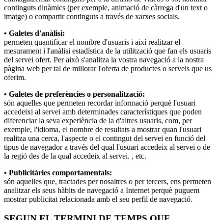
continguts dinàmics (per exemple, animació de càrrega d'un text o
imatge) o compartir continguts a través de xarxes socials.
• Galetes d'anàlisi:
permeten quantificar el nombre d'usuaris i així realitzar el
mesurament i l'anàlisi estadística de la utilització que fan els usuaris
del servei ofert. Per això s'analitza la vostra navegació a la nostra
pàgina web per tal de millorar l'oferta de productes o serveis que us
oferim.
• Galetes de preferències o personalització:
són aquelles que permeten recordar informació perquè l'usuari
accedeixi al servei amb determinades característiques que poden
diferenciar la seva experiència de la d'altres usuaris, com, per
exemple, l'idioma, el nombre de resultats a mostrar quan l'usuari
realitza una cerca, l'aspecte o el contingut del servei en funció del
tipus de navegador a través del qual l'usuari accedeix al servei o de
la regió des de la qual accedeix al servei. , etc.
• Publicitàries comportamentals:
són aquelles que, tractades per nosaltres o per tercers, ens permeten
analitzar els seus hàbits de navegació a Internet perquè puguem
mostrar publicitat relacionada amb el seu perfil de navegació.
SEGUN EL TERMINI DE TEMPS QUE