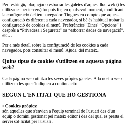
Per restringir, bloquejar o esborrar les galetes d'aquest lloc web (i les
utilitzades per tercers) ho pots fer, en qualsevol moment, modificant
la configuració del teu navegador. Tingues en compte que aquesta
configuració és diferent a cada navegador, si bé és habitual trobar la
configuració de cookies al menú 'Preferències' 'Eines' “Opcions” i
després a “Privadesa i Seguretat” oa “esborrar dades de navegació”,
etc…
Per a més detall sobre la configuració de les cookies a cada
navegador, pots consultar el menú 'Ajuda' del mateix..
Quins tipus de cookies s'utilitzen en aquesta pàgina
web?
Cada pàgina web utilitza les seves pròpies galetes. A la nostra web
utilitzem les que s'indiquen a continuació:
SEGUN L'ENTITAT QUE HO GESTIONA
• Cookies pròpies:
són aquelles que s'envien a l'equip terminal de l'usuari des d'un
equip o domini gestionat pel mateix editor i des del qual es presta el
servei sol·licitat per l'usuari .