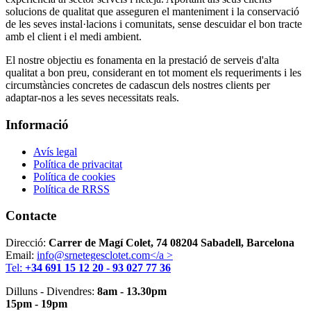
solucions de qualitat que asseguren el manteniment i la conservació
de les seves instal·lacions i comunitats, sense descuidar el bon tracte
amb el client i el medi ambient.
El nostre objectiu es fonamenta en la prestació de serveis d'alta
qualitat a bon preu, considerant en tot moment els requeriments i les
circumstàncies concretes de cadascun dels nostres clients per
adaptar-nos a les seves necessitats reals.
Informació
Avís legal
Política de privacitat
Política de cookies
Política de RRSS
Contacte
Direcció:
Carrer de Magí Colet, 74 08204 Sabadell, Barcelona
Email:
info@srnetegesclotet.com</a >
Tel:
+34 691 15 12 20 - 93 027 77 36
Dilluns - Divendres:
8am - 13.30pm
15pm - 19pm