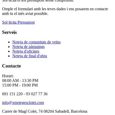
Sol·licita el teu pressupost sense compromís.
Omple el formulari amb les teves dades i ens posarem en contacte
amb tu el més aviat possible.
Sol·licita Pressupost
Serveis
Neteja de comunitats de veïns
Neteja de pàrquings
Neteja d'oficines
Neteja de final d'obra
Contacte
Horari:
08:00 AM - 13:30 PM
15:00 PM - 19:00 PM
691 151 220 - 93 027 77 36
info@srnetegesclotet.com
Carrer de Magí Colet, 74 08204 Sabadell, Barcelona