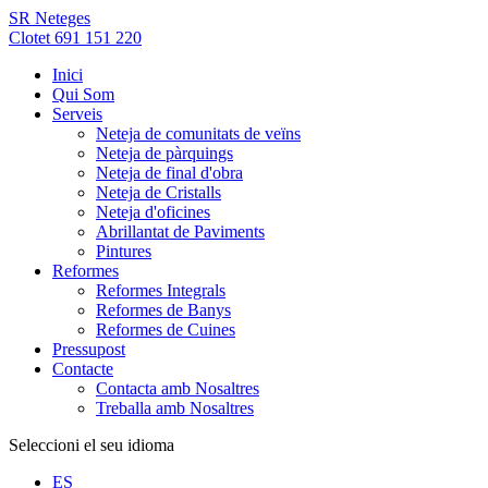
SR Neteges
Clotet 691 151 220
Inici
Qui Som
Serveis
Neteja de comunitats de veïns
Neteja de pàrquings
Neteja de final d'obra
Neteja de Cristalls
Neteja d'oficines
Abrillantat de Paviments
Pintures
Reformes
Reformes Integrals
Reformes de Banys
Reformes de Cuines
Pressupost
Contacte
Contacta amb Nosaltres
Treballa amb Nosaltres
Seleccioni el seu idioma
ES