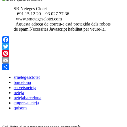
SR Neteges Clotet
691 15 12 20
93 027 77 36
www.srnetegesclotet.com
Aquesta adreça de correu-e està protegida dels robots
de spam.Necessites Javascript habilitat per veure-la.
Facebook
Twitter
Pinterest
Email
Share
srnetegesclotet
barcelona
serveisneteja
neteja
netejabarcelona
empresaneteja
quisom