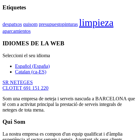
Etiquetes
limpieza
despatxos
quisom
presupuestopinturas
aparcamientos
IDIOMES DE LA WEB
Seleccioni el seu idioma
Español (España)
Catalan (ca-ES)
SR NETEGES
CLOTET 691 151 220
Som una empresa de neteja i serveis nascuda a BARCELONA que
té com a activitat principal la prestació de serveis integrals de
neteges de tota mena.
Qui Som
La nostra empresa es compon d'un equip qualificat i d'àmplia
experiència al sector serveis i neteja. Aportant als seus clients