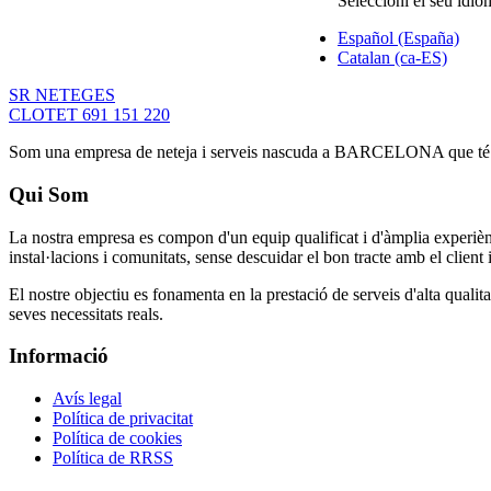
Seleccioni el seu idio
Español (España)
Catalan (ca-ES)
SR NETEGES
CLOTET 691 151 220
Som una empresa de neteja i serveis nascuda a BARCELONA que té com a
Qui Som
La nostra empresa es compon d'un equip qualificat i d'àmplia experiènci
instal·lacions i comunitats, sense descuidar el bon tracte amb el client
El nostre objectiu es fonamenta en la prestació de serveis d'alta quali
seves necessitats reals.
Informació
Avís legal
Política de privacitat
Política de cookies
Política de RRSS