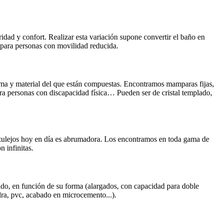
ridad y confort. Realizar esta variación supone convertir el baño en
 para personas con movilidad reducida.
a y material del que están compuestas. Encontramos mamparas fijas,
ara personas con discapacidad física… Pueden ser de cristal templado,
azulejos hoy en día es abrumadora. Los encontramos en toda gama de
 infinitas.
ado, en función de su forma (alargados, con capacidad para doble
ra, pvc, acabado en microcemento...).