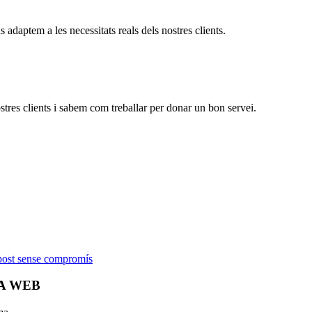
adaptem a les necessitats reals dels nostres clients.
stres clients i sabem com treballar per donar un bon servei.
 un servei de neteja?
! Som la millor empresa de serveis de netej
post sense compromís
A WEB