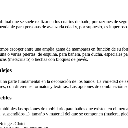
itual que se suele realizar en los cuartos de baño, por razones de segu
endable para personas de avanzada edad y, por supuesto, es imperioso
mos escoger entre una amplia gama de mamparas en función de su form
una o varias puertas, de esquina, para bañera, para ducha, especiales p
licas (metacrilato) o hechas con bloques de pavés.
lejos
una parte fundamental en la decoración de los baños. La variedad de 
res, con diferentes formatos y texturas. Las opciones de combinación son
ebles
múltiples las opciones de mobiliario para baños que existen en el merc
, suspendidos...), tamaño y material del que se componen (madera, pied
eteges Clotet