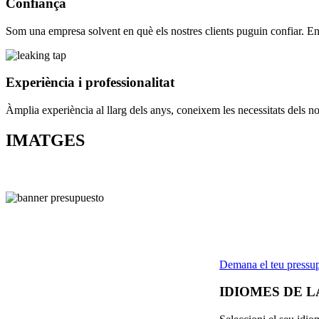
Confiança
Som una empresa solvent en què els nostres clients puguin confiar. Ens 
Experiència i professionalitat
Àmplia experiència al llarg dels anys, coneixem les necessitats dels no
IMATGES
Estàs buscant
Ho has trobat
Demana el teu pressu
IDIOMES DE L