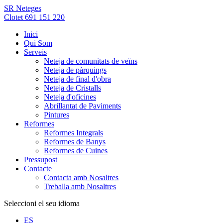
SR Neteges
Clotet 691 151 220
Inici
Qui Som
Serveis
Neteja de comunitats de veïns
Neteja de pàrquings
Neteja de final d'obra
Neteja de Cristalls
Neteja d'oficines
Abrillantat de Paviments
Pintures
Reformes
Reformes Integrals
Reformes de Banys
Reformes de Cuines
Pressupost
Contacte
Contacta amb Nosaltres
Treballa amb Nosaltres
Seleccioni el seu idioma
ES