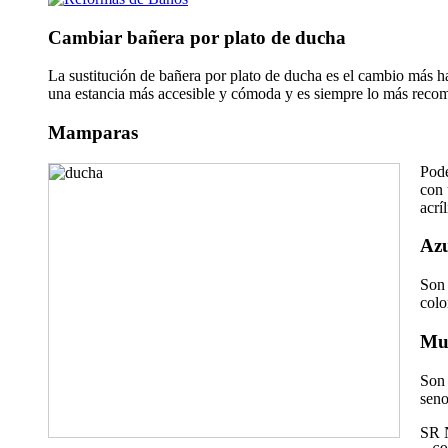
Cambiar bañera por plato de ducha
La sustitución de bañera por plato de ducha es el cambio más hab
una estancia más accesible y cómoda y es siempre lo más recom
Mamparas
Pode
con 
acrí
Azu
Son 
colo
Mu
Son 
seno
SR N