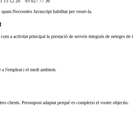
 15 12 20
93 027 77 36
 spam.Necessites Javascript habilitat per veure-la.
t
 activitat principal la prestació de serveis integrals de neteges de 
 a l'empleat i el medi ambient.
stres clients. Pressupost adaptat perquè es compleixi el vostre objectiu.